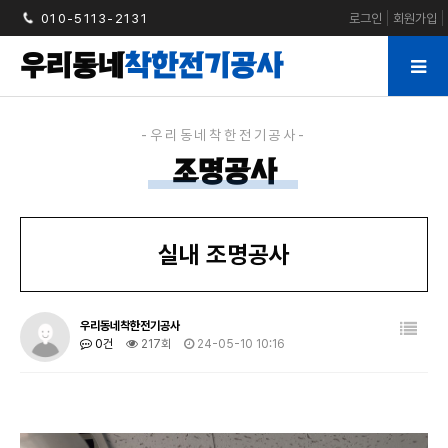
010-5113-2131
로그인
회원가입
우리동네
착한전기공사
조명공사
실내 조명공사
우리동네착한전기공사
0건
217회
24-05-10 10:16