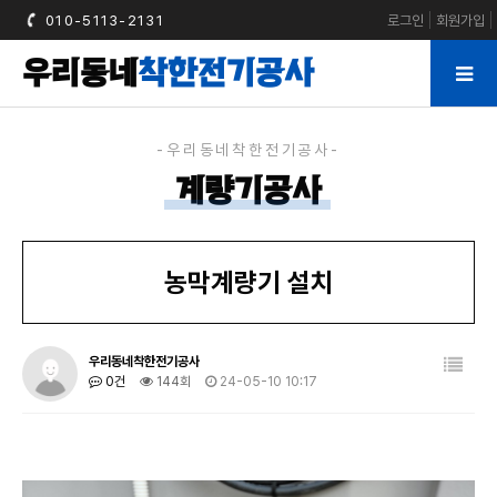
010-5113-2131
로그인
회원가입
우리동네
착한전기공사
계량기공사
농막계량기 설치
우리동네착한전기공사
0건
144회
24-05-10 10:17