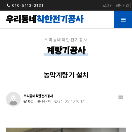
010-5113-2131
로그인
회원가입
우리동네
착한전기공사
계량기공사
농막계량기 설치
우리동네착한전기공사
0건
147회
24-05-10 10:17