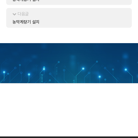
다음글
농막계량기 설치
50