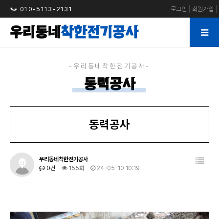
010-5113-2131
로그인
회원가입
우리동네
착한전기공사
동력공사
동력공사
우리동네착한전기공사
0건
155회
24-05-10 10:19